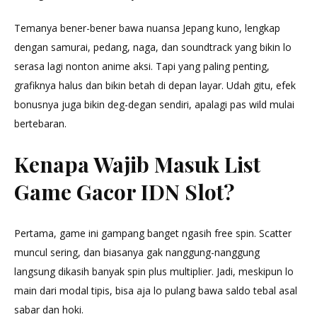
Temanya bener-bener bawa nuansa Jepang kuno, lengkap
dengan samurai, pedang, naga, dan soundtrack yang bikin lo
serasa lagi nonton anime aksi. Tapi yang paling penting,
grafiknya halus dan bikin betah di depan layar. Udah gitu, efek
bonusnya juga bikin deg-degan sendiri, apalagi pas wild mulai
bertebaran.
Kenapa Wajib Masuk List
Game Gacor IDN Slot?
Pertama, game ini gampang banget ngasih free spin. Scatter
muncul sering, dan biasanya gak nanggung-nanggung
langsung dikasih banyak spin plus multiplier. Jadi, meskipun lo
main dari modal tipis, bisa aja lo pulang bawa saldo tebal asal
sabar dan hoki.