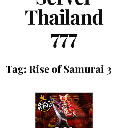
Thailand
777
Tag:
Rise of Samurai 3