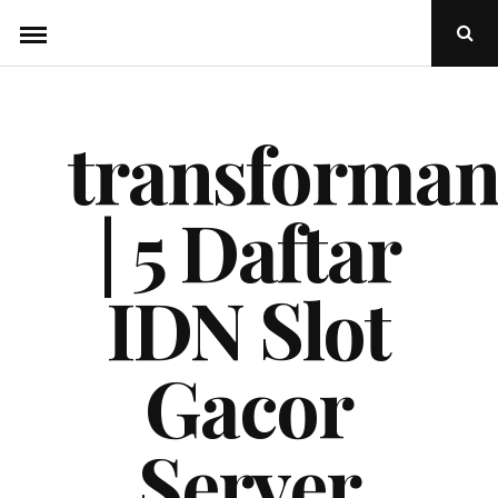
Skip
Ope
to
Sear
Popu
content
transforman
| 5 Daftar
IDN Slot
Gacor
Server