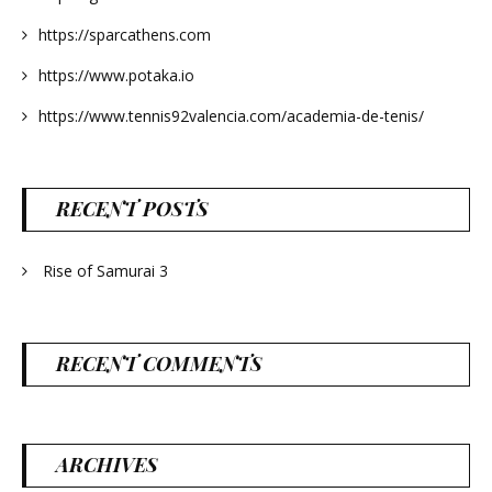
https://sparcathens.com
https://www.potaka.io
https://www.tennis92valencia.com/academia-de-tenis/
RECENT POSTS
Rise of Samurai 3
RECENT COMMENTS
ARCHIVES