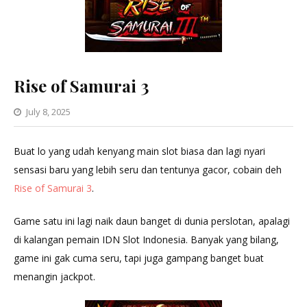
Rise of Samurai 3
July 8, 2025
Buat lo yang udah kenyang main slot biasa dan lagi nyari
sensasi baru yang lebih seru dan tentunya gacor, cobain deh
Rise of Samurai 3
.
Game satu ini lagi naik daun banget di dunia perslotan, apalagi
di kalangan pemain IDN Slot Indonesia. Banyak yang bilang,
game ini gak cuma seru, tapi juga gampang banget buat
menangin jackpot.